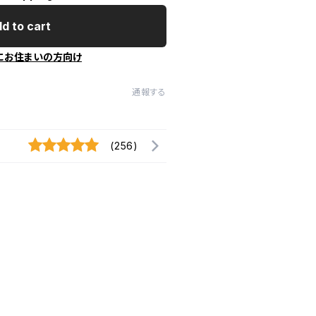
d to cart
にお住まいの方向け
通報する
(256)