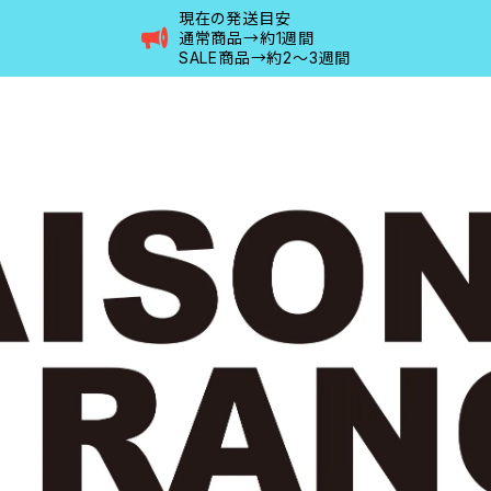
現在の発送目安
通常商品→約1週間
SALE商品→約2〜3週間