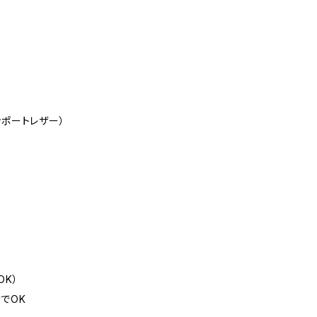
ンポートレザー）
K）
でOK