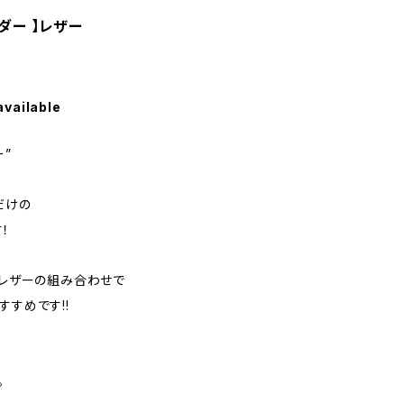
ダー 】レザー
available
”
だけの
！
トレザーの組み合わせで
すすめです!!
。