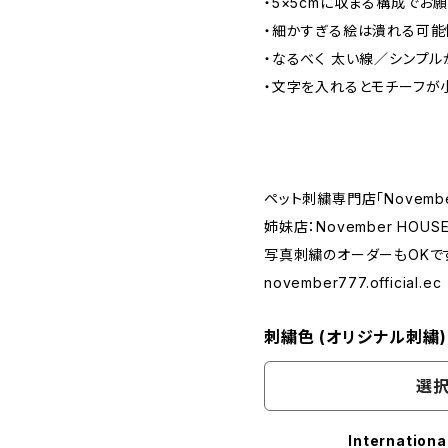
・5×5cmに収まる構成でお願
・細かすぎる絵は潰れる可能
・なるべく 太い線／シンプル
・文字を入れるとモチーフが小
ペット刺繍専門店「Novembe
姉妹店：November HOUS
写真刺繍のオーダーもOKで
november777.official.ec
刺繍色 (オリジナル刺繍)
選択
Internationa