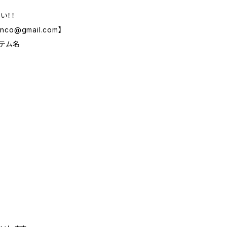
い！！
anco@gmail.com
】
イテム名