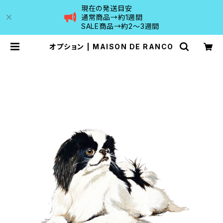
現在の発送目安
通常商品→約1週間
SALE商品→約2〜3週間
オプション | MAISON DE RANCO