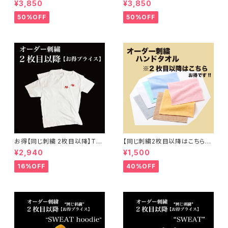
¥3,850
¥3,850
イント刺繍
ベスト（一重） オーダー ワンポ
イント刺繍
50%OFF
50%OFF
お得【同じ刺繍 2枚目以降】Tシ
【同じ刺繍2枚目以降はこちら】
ャツ オーダー 刺繍 ( メンズ 、 レ
オーダー刺繍 "両面パイル"ハン
¥2,940
¥1,500
ディース ) 大人 子供
ドタオル
16%OFF
40%OFF