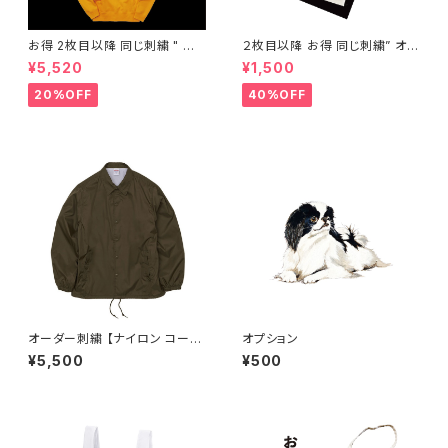
お得 2枚目以降 同じ刺繍 " オ
２枚目以降 お得 同じ刺繍” オー
ーダー刺繍 パーカー "
ダー 刺繍 ワッペン "
¥5,520
¥1,500
20%OFF
40%OFF
オーダー刺繍 【ナイロン コーチ
オプション
ジャケット（裏地付）】
¥5,500
¥500