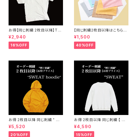
お得【同じ刺繍 2枚目以降】Tシ
【同じ刺繍2枚目以降はこちら】
ャツ オーダー 刺繍 ( メンズ 、 レ
オーダー刺繍 "両面パイル"ハン
¥2,940
¥1,500
ディース ) 大人 子供
ドタオル
16%OFF
40%OFF
お得 2枚目以降 同じ刺繍 " オ
お得 2枚目以降 同じ刺繍 【 オ
ーダー刺繍 パーカー "
ーダー刺繍 クルーネックスウェ
¥5,520
¥4,590
ット 】
20%OFF
15%OFF