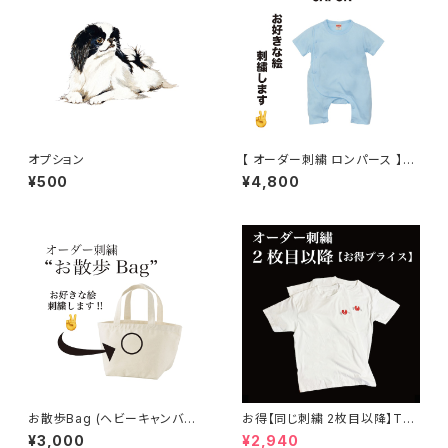
オプション
【 オーダー刺繍 ロンパース 】ベ
ビー 赤ちゃん Baby
¥500
¥4,800
お散歩Bag (ヘビーキャンバス)
お得【同じ刺繍 2枚目以降】Tシ
オーダー ワンポイント刺繍
ャツ オーダー 刺繍 ( メンズ 、 レ
¥3,000
¥2,940