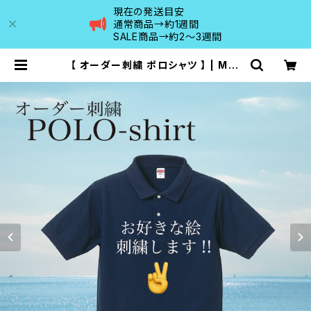
現在の発送目安
通常商品→約1週間
SALE商品→約2〜3週間
【 オーダー刺繍 ポロシャツ 】 | MAI
SON DE RANCO