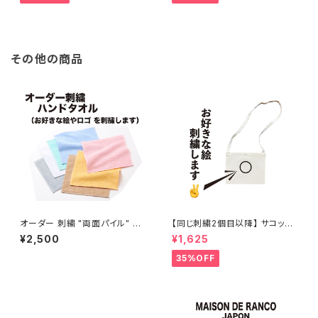
その他の商品
オーダー 刺繍 "両面パイル" ハ
【同じ刺繍2個目以降】 サコッシ
ンドタオル
ュ ” オーダー ワンポイント刺繍
¥2,500
¥1,625
"
35%OFF