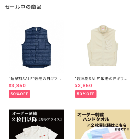
セール中の商品
"超早割SALE"敬老の日ギフト
"超早割SALE"敬老の日ギフト
【キルトベスト】オーダー ワンポ
【マイクロフリース フルジップ
¥3,850
¥3,850
イント刺繍
ベスト（一重） オーダー ワンポ
イント刺繍
50%OFF
50%OFF