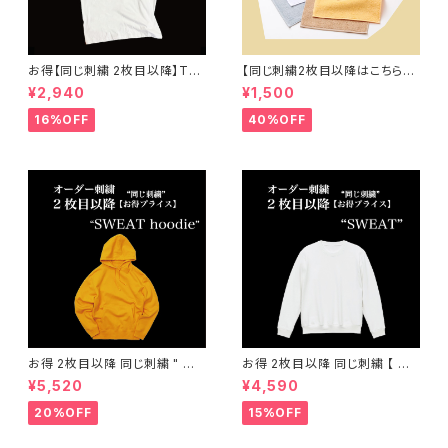
お得【同じ刺繍 2枚目以降】Tシ
【同じ刺繍2枚目以降はこちら】
ャツ オーダー 刺繍 ( メンズ 、 レ
オーダー刺繍 "両面パイル"ハン
¥2,940
¥1,500
ディース ) 大人 子供
ドタオル
16%OFF
40%OFF
お得 2枚目以降 同じ刺繍 " オ
お得 2枚目以降 同じ刺繍 【 オ
ーダー刺繍 パーカー "
ーダー刺繍 クルーネックスウェ
¥5,520
¥4,590
ット 】
20%OFF
15%OFF