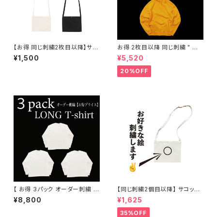
【お得 同じ刺繍2枚目以降】サコ
お得 2枚目以降 同じ刺繍 " オ
ッシュ オーダー ワンポイント刺
ーダー刺繍 パーカー "
¥1,500
¥5,520
繍
20%OFF
【 お得 3パック オーダー刺繍 ロ
【同じ刺繍2個目以降】 サコッシ
ングTシャツ 】 ( メンズ 、 レディ
ュ ” オーダー ワンポイント刺繍
¥8,800
¥1,625
ース )
"
35%OFF