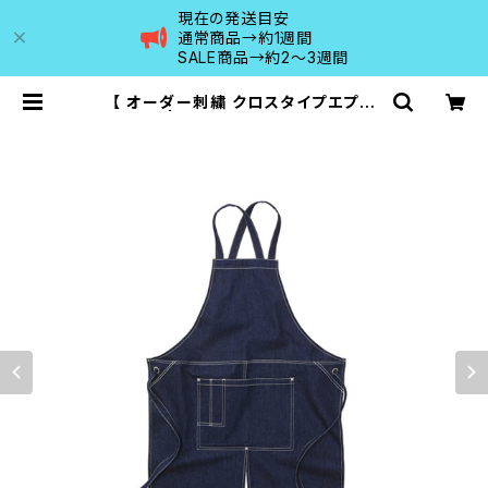
現在の発送目安
通常商品→約1週間
SALE商品→約2〜3週間
【 オーダー刺繍 クロスタイプエプロ
ン 】 | MAISON DE RANCO