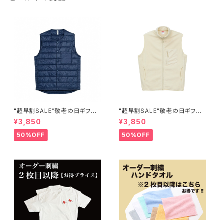
"超早割SALE"敬老の日ギフト
"超早割SALE"敬老の日ギフト
【キルトベスト】オーダー ワンポ
【マイクロフリース フルジップ
¥3,850
¥3,850
イント刺繍
ベスト（一重） オーダー ワンポ
イント刺繍
50%OFF
50%OFF