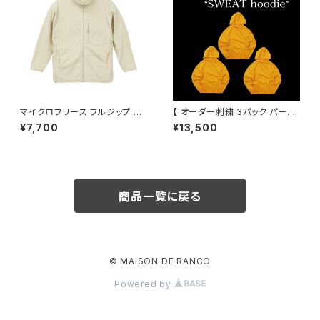
マイクロフリース フルジップ ス
【 オーダー刺繍 3パック パーカ
タンド ジャケット（一重） オーダ
ー 】
¥7,700
¥13,500
ー ワンポイント刺繍
商品一覧に戻る
© MAISON DE RANCO
Powered by