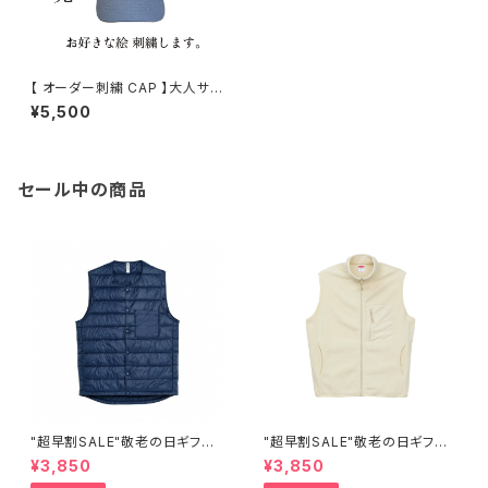
【 オーダー刺繍 CAP 】大人サイ
ズ
¥5,500
セール中の商品
"超早割SALE"敬老の日ギフト
"超早割SALE"敬老の日ギフト
【キルトベスト】オーダー ワンポ
【マイクロフリース フルジップ
¥3,850
¥3,850
イント刺繍
ベスト（一重） オーダー ワンポ