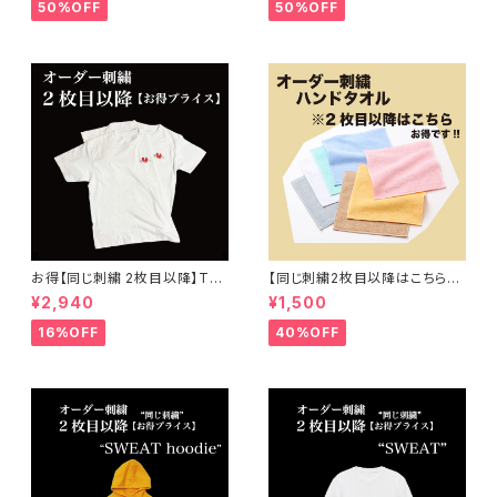
イント刺繍
50%OFF
50%OFF
お得【同じ刺繍 2枚目以降】Tシ
【同じ刺繍2枚目以降はこちら】
ャツ オーダー 刺繍 ( メンズ 、 レ
オーダー刺繍 "両面パイル"ハン
¥2,940
¥1,500
ディース ) 大人 子供
ドタオル
16%OFF
40%OFF