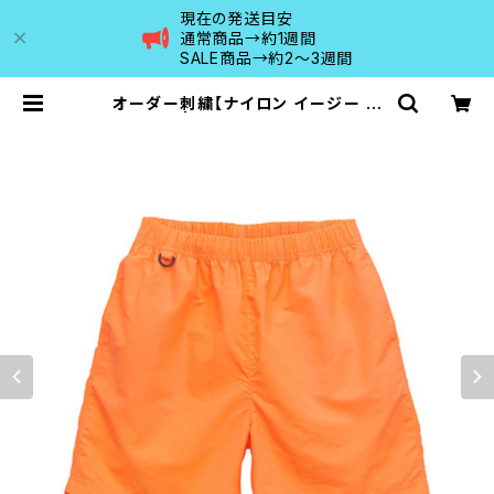
現在の発送目安
通常商品→約1週間
SALE商品→約2〜3週間
オーダー刺繍【ナイロン イージー シ
ョーツ】 | MAISON DE RANCO