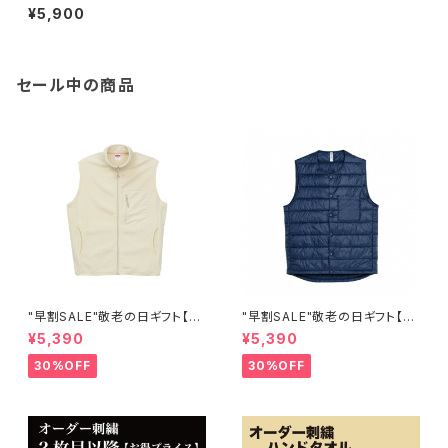
ー ショーツ】
¥5,900
セール中の商品
"早割SALE"敬老の日ギフト【マ
"早割SALE"敬老の日ギフト【キ
イクロフリース フルジップ ベス
ルトベスト】オーダー ワンポイン
¥5,390
¥5,390
ト（一重） オーダー ワンポイント
ト刺繍
刺繍
30%OFF
30%OFF