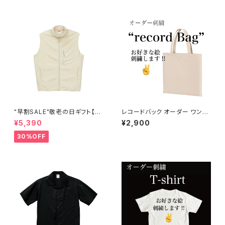
"早割SALE"敬老の日ギフト【マ
レコードバック オーダー ワンポ
イクロフリース フルジップ ベス
イント刺繍
¥5,390
¥2,900
ト（一重） オーダー ワンポイント
刺繍
30%OFF