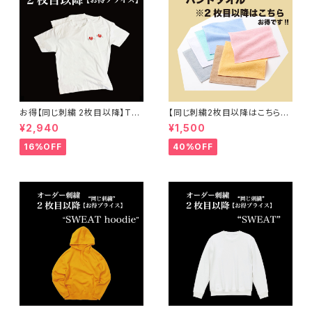
お得【同じ刺繍 2枚目以降】Tシ
【同じ刺繍2枚目以降はこちら】
ャツ オーダー 刺繍 ( メンズ 、 レ
オーダー刺繍 "両面パイル"ハン
¥2,940
¥1,500
ディース ) 大人 子供
ドタオル
16%OFF
40%OFF