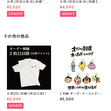
お得 2枚目以降 同じ刺繍 " オ
お得 2枚目以降 同じ刺繍 【 オ
ーダー刺繍 パーカー "
ーダー刺繍 クルーネックスウェ
¥5,520
¥4,590
ット 】
20%OFF
15%OFF
その他の商品
お得【同じ刺繍 2枚目以降】Tシ
【 刺繍 オーダーキーホルダー 】
ャツ オーダー 刺繍 ( メンズ 、 レ
レザー
¥2,940
¥5,500
ディース ) 大人 子供
16%OFF